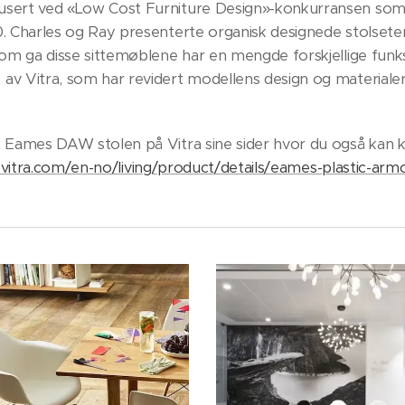
usert ved «Low Cost Furniture Design»-konkurransen som
. Charles og Ray presenterte organisk designede stolsete
som ga disse sittemøblene har en mengde forskjellige funks
av Vitra, som har revidert modellens design og materiale
 Eames DAW stolen på Vitra sine sider hvor du også kan k
vitra.com/en-no/living/product/details/eames-plastic-arm