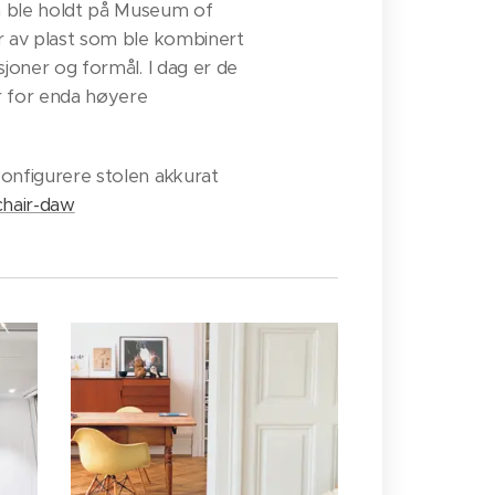
 ble holdt på Museum of
r av plast som ble kombinert
joner og formål. I dag er de
r for enda høyere
onfigurere stolen akkurat
chair-daw