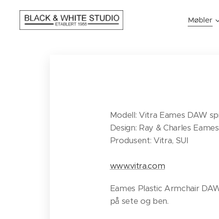
Møbler
Modell: Vitra Eames DAW spi
​Design: Ray & Charles Eame
Produsent: Vitra, SUI
www.vitra.com
Eames Plastic Armchair DAW e
på sete og ben.