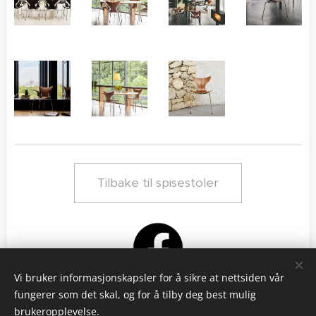
Tilbake til spisestoler
Vi bruker informasjonskapsler for å sikre at nettsiden vår
fungerer som det skal, og for å tilby deg best mulig
brukeropplevelse.