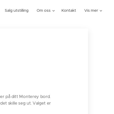
Salg utstilling
Om oss
Kontakt
Vis mer
ger på ditt Monterey bord.
et skille seg ut. Valget er