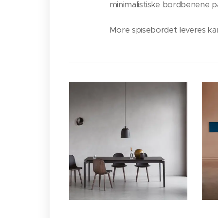
minimalistiske bordbenene på
More spisebordet leveres kan l