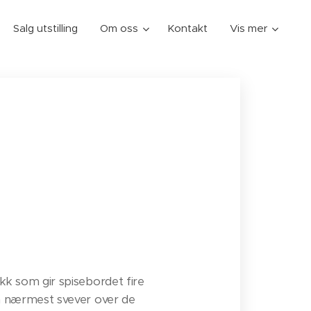
Salg utstilling
Om oss
Kontakt
Vis mer
kk som gir spisebordet fire
om nærmest svever over de