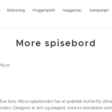
Belysning
Poggenpohl
Gaggenau
Kampanjer
More spisebord
H74cm
va Solo. More-spisebordet har et praktisk butterfly-uttre
e enden. Designet er lett og elegant, med en bordplate s