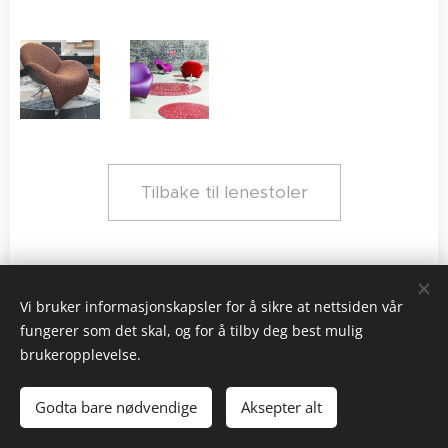
Tilbake til lenestoler
Vi bruker informasjonskapsler for å sikre at nettsiden vår
fungerer som det skal, og for å tilby deg best mulig
brukeropplevelse.
Black & White AS | Kolstien 4, 5097 Bergen | 55 33 62 55
Godta bare nødvendige
Aksepter alt
Informasjonskapsler