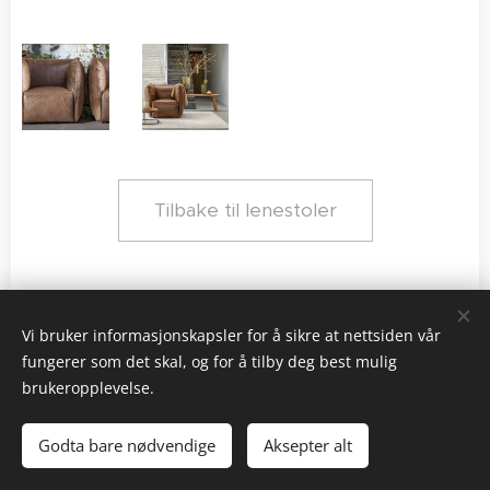
Tilbake til lenestoler
Vi bruker informasjonskapsler for å sikre at nettsiden vår
fungerer som det skal, og for å tilby deg best mulig
brukeropplevelse.
Black & White AS | Kolstien 4, 5097 Bergen | 55 33 62 55
Godta bare nødvendige
Aksepter alt
Informasjonskapsler